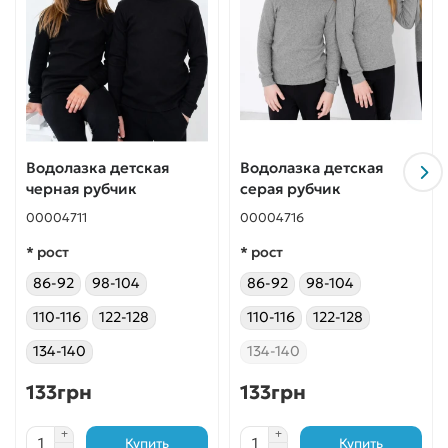
Водолазка детская
Водолазка детская
черная рубчик
серая рубчик
00004711
00004716
* рост
* рост
86-92
98-104
86-92
98-104
110-116
122-128
110-116
122-128
134-140
134-140
133грн
133грн
Купить
Купить