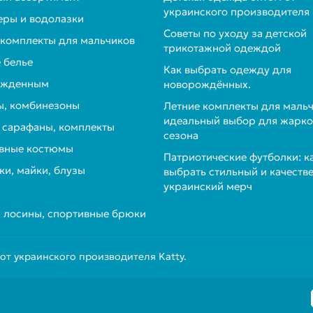
украинского производителя
ры и водолазки
Советы по уходу за детской
 комплекты для мальчиков
трикотажной одеждой
 белье
Как выбрать одежду для
ожденным
новорождённых.
, комбинезоны
Летние комплекты для мальч
идеальный выбор для жарко
, сарафаны, комплекты
сезона
вные костюмы
Патриотические футболки: к
ки, майки, блузы
выбрать стильный и качеств
украинский мерч
 лосины, спортивные брюки
т украинского производителя Katty.