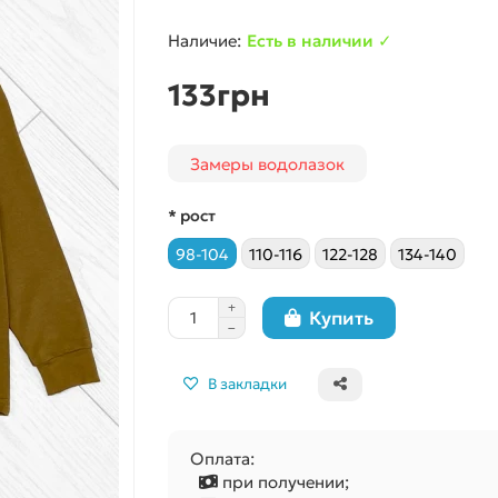
Есть в наличии ✓
133грн
Замеры водолазок
* рост
98-104
110-116
122-128
134-140
Купить
В закладки
Оплата:
при получении;