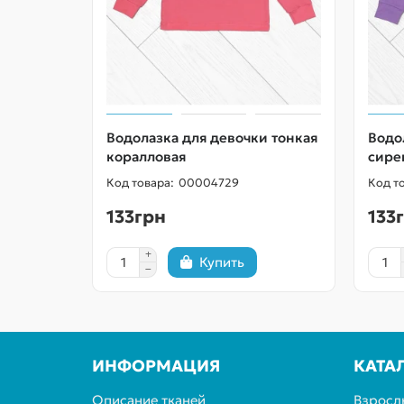
Водолазка для девочки тонкая
Водо
коралловая
сире
00004729
133грн
133
Купить
ИНФОРМАЦИЯ
КАТА
Описание тканей
Взросл