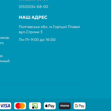
(050)034-68-00
НАШ АДРЕС
Полтавська обл. м.Горішні Плавні
вул.Строни 3
иков:
Пн-Пт 9:00 до 16:00
го
ак
енный