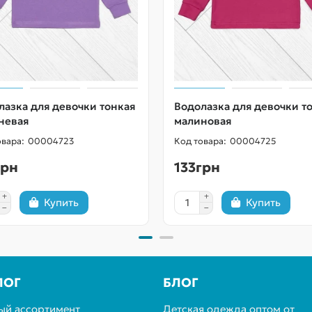
лазка для девочки тонкая
Водолазка для девочки т
невая
малиновая
00004723
00004725
грн
133грн
Купить
Купить
ЛОГ
БЛОГ
ый ассортимент
Детская одежда оптом от