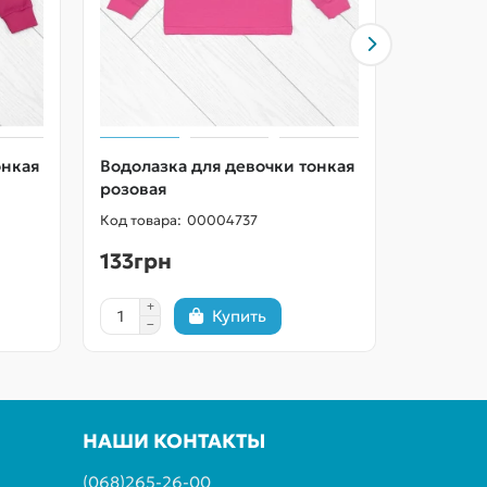
онкая
Водолазка для девочки тонкая
Водолаз
розовая
пудрова
00004737
133грн
133грн
Купить
НАШИ КОНТАКТЫ
(068)265-26-00