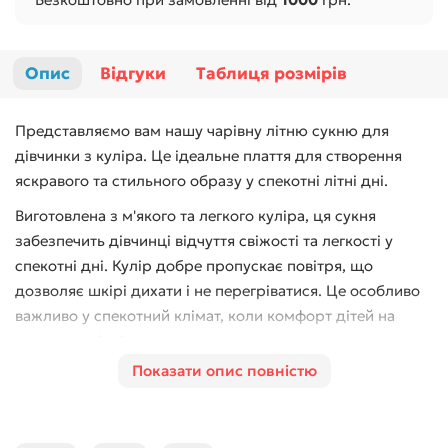
Опис
Відгуки
Таблиця розмірів
Представляємо вам нашу чарівну літню сукню для
дівчинки з куліра. Це ідеальне плаття для створення
яскравого та стильного образу у спекотні літні дні.
Виготовлена з м'якого та легкого куліра, ця сукня
забезпечить дівчинці відчуття свіжості та легкості у
спекотні дні. Кулір добре пропускає повітря, що
дозволяє шкірі дихати і не перегріватися. Це особливо
важливо у спекотний клімат, коли комфорт дітей на
першому місці.
Показати опис повністю
Ця літня сукня ідеально підходить для будь-яких
активних ігор та прогулянок на відкритому повітрі. Воно
забезпечує свободу рухів завдяки своєму легкому та