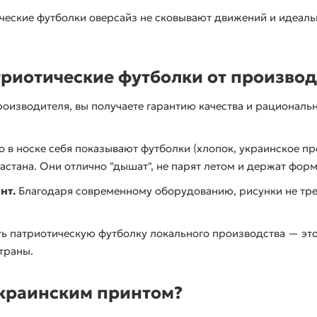
еские футболки оверсайз не сковывают движений и идеальн
триотические футболки от произво
оизводителя, вы получаете гарантию качества и рациональ
 в носке себя показывают футболки (хлопок, украинское пр
астана. Они отлично "дышат", не парят летом и держат форм
нт.
Благодаря современному оборудованию, рисунки не тре
ь патриотическую футболку локального производства — эт
страны.
украинским принтом?