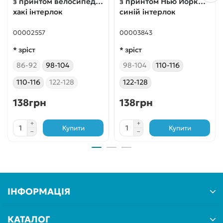
з принтом велосипед
з принтом Нью Йорк
хакі інтерлок
синій інтерлок
00002557
00003843
* зріст
* зріст
86-92
98-104
98-104
110-116
110-116
122-128
122-128
138грн
138грн
Купити
Купити
ІНФОРМАЦІЯ
КАТАЛОГ