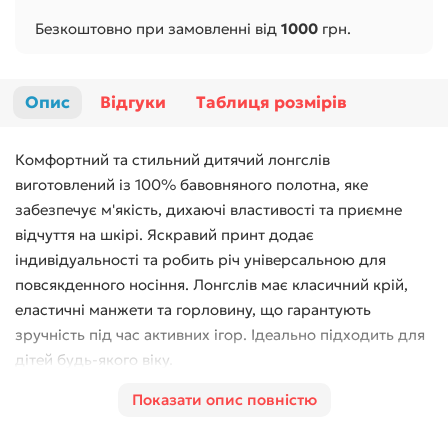
Безкоштовно при замовленні від
1000
грн.
Опис
Відгуки
Таблиця розмірів
Комфортний та стильний дитячий лонгслів
виготовлений із 100% бавовняного полотна, яке
забезпечує м'якість, дихаючі властивості та приємне
відчуття на шкірі. Яскравий принт додає
індивідуальності та робить річ універсальною для
повсякденного носіння. Лонгслів має класичний крій,
еластичні манжети та горловину, що гарантують
зручність під час активних ігор. Ідеально підходить для
дітей будь-якого віку.
Матеріал: 100% бавовна
Показати опис повністю
Розміри: від 2 до 10 років