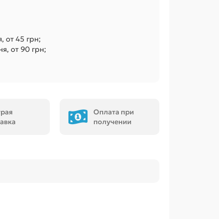
, от 45 грн;
я, от 90 грн;
трая
Оплата при
авка
получении