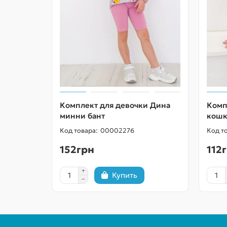
Комплект для девочки Дина
Комп
минни бант
кошк
00002276
152грн
112
Купить