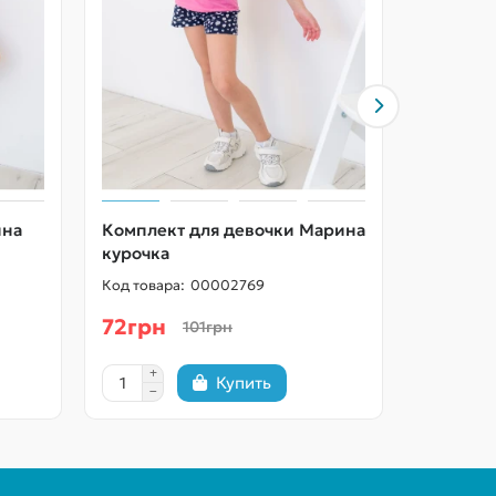
ина
Комплект для девочки Марина
Комплек
курочка
желтый
00002769
72грн
186гр
101грн
Купить