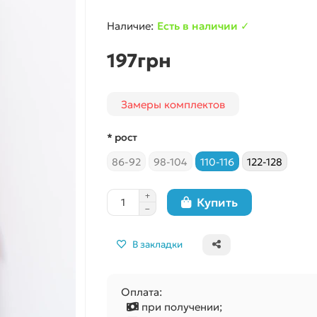
Есть в наличии ✓
197грн
Замеры комплектов
* рост
86-92
98-104
110-116
122-128
Купить
В закладки
Оплата:
при получении;