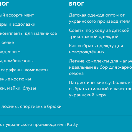
ЛОГ
БЛОГ
ый ассортимент
Детская одежда оптом от
украинского производителя
ры и водолазки
Советы по уходу за детской
 комплекты для мальчиков
трикотажной одеждой
 белье
Как выбрать одежду для
ожденным
новорождённых.
, комбинезоны
Летние комплекты для мальч
идеальный выбор для жарко
, сарафаны, комплекты
сезона
вные костюмы
Патриотические футболки: к
ки, майки, блузы
выбрать стильный и качеств
украинский мерч
 лосины, спортивные брюки
т украинского производителя Katty.