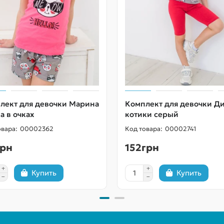
лект для девочки Марина
Комплект для девочки Д
а в очках
котики серый
00002362
00002741
грн
152грн
Купить
Купить