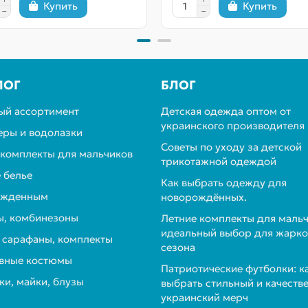
Купить
Купить
ЛОГ
БЛОГ
ый ассортимент
Детская одежда оптом от
украинского производителя
ры и водолазки
Советы по уходу за детской
 комплекты для мальчиков
трикотажной одеждой
 белье
Как выбрать одежду для
ожденным
новорождённых.
, комбинезоны
Летние комплекты для мальч
идеальный выбор для жарко
, сарафаны, комплекты
сезона
вные костюмы
Патриотические футболки: к
ки, майки, блузы
выбрать стильный и качеств
украинский мерч