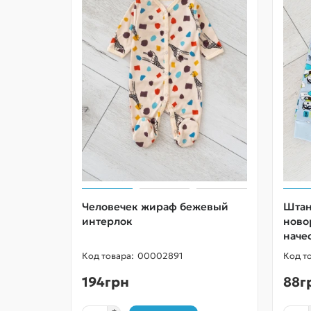
Человечек жираф бежевый
Штан
интерлок
ново
наче
00002891
194грн
88г