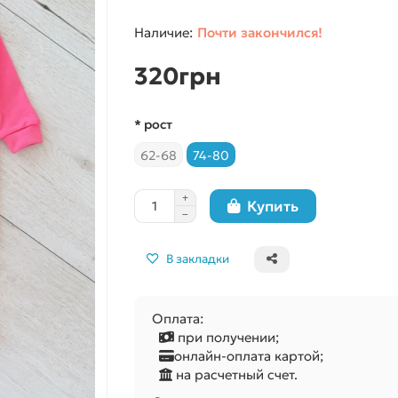
Почти закончился!
320грн
* рост
62-68
74-80
Купить
В закладки
Оплата:
при получении;
онлайн-оплата картой;
на расчетный счет.