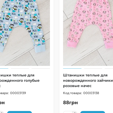
ишки теплые для
Штанишки теплые для
рожденного голубые
новорожденного зайчики
с
розовые начес
00003139
00003138
рн
88грн