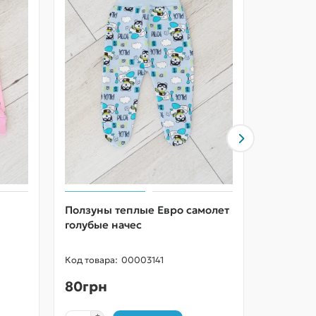
Ползуны теплые Евро самолет
Ползуны
голубые начес
розовые
00003141
80грн
80грн