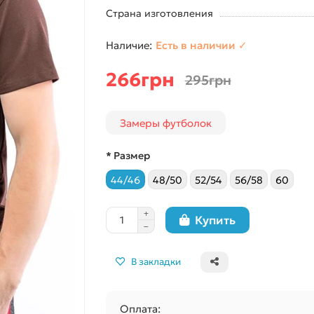
Страна изготовления
Есть в наличии ✓
266грн
295грн
Замеры футболок
* Размер
44/46
48/50
52/54
56/58
60
Купить
В закладки
Оплата: