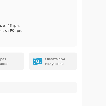
, от 45 грн;
я, от 90 грн;
трая
Оплата при
авка
получении