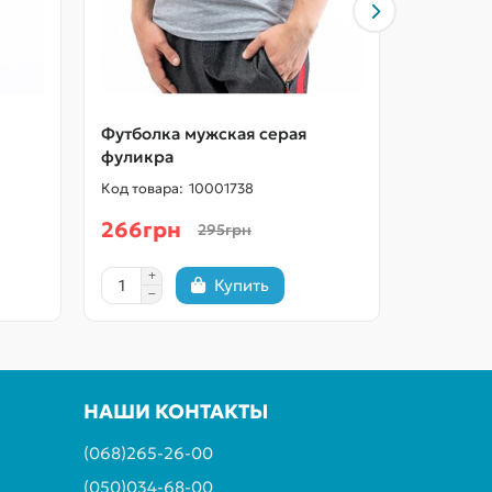
Футболка мужская серая
Футболк
фуликра
фуликра
10001738
266грн
266гр
295грн
Купить
НАШИ КОНТАКТЫ
(068)265-26-00
(050)034-68-00