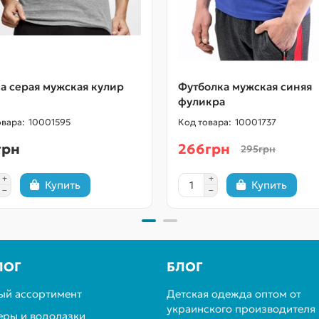
а серая мужская кулир
Футболка мужская синяя
фуликра
10001595
10001737
грн
266грн
295грн
Купить
Купить
ЛОГ
БЛОГ
ый ассортимент
Детская одежда оптом от
украинского производителя
ры и водолазки