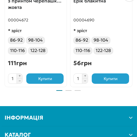
з принтом черепашки
Ерік блакитна
жовта
00004672
00004690
* зріст
* зріст
86-92
98-104
86-92
98-104
110-116
122-128
110-116
122-128
111грн
56грн
Купити
Купити
ІНФОРМАЦІЯ
КАТАЛОГ