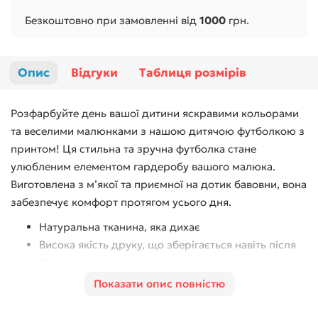
Безкоштовно при замовленні від
1000
грн.
Опис
Відгуки
Таблиця розмірів
Розфарбуйте день вашої дитини яскравими кольорами
та веселими малюнками з нашою дитячою футболкою з
принтом! Ця стильна та зручна футболка стане
улюбленим елементом гардеробу вашого малюка.
Виготовлена з м’якої та приємної на дотик бавовни, вона
забезпечує комфорт протягом усього дня.
Натуральна тканина, яка дихає
Висока якість друку, що зберігається навіть після
багаторазового прання
Ідеально підходить для активних ігор, прогулянок
Показати опис повністю
та занять спортом.