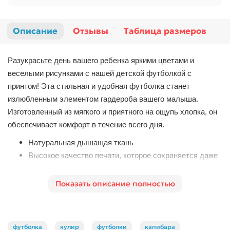
Описание
Отзывы
Таблица размеров
Разукрасьте день вашего ребенка яркими цветами и
веселыми рисунками с нашей детской футболкой с
принтом! Эта стильная и удобная футболка станет
излюбленным элементом гардероба вашего малыша.
Изготовленный из мягкого и приятного на ощупь хлопка, он
обеспечивает комфорт в течение всего дня.
Натуральная дышащая ткань
Высокое качество печати, которое сохраняется даже
после многократной стирки
Идеально подходит для активных игр, прогулок и
Показать описание полностью
занятий спортом.
футболка
кулир
футболки
капибара