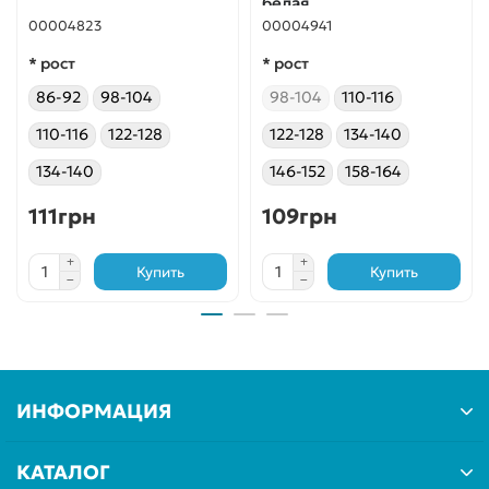
белая
00004823
00004941
* рост
* рост
86-92
98-104
98-104
110-116
110-116
122-128
122-128
134-140
134-140
146-152
158-164
111грн
109грн
Купить
Купить
ИНФОРМАЦИЯ
КАТАЛОГ