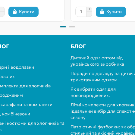
Купити
Купити
ЛОГ
БЛОГ
Дитячий одяг оптом від
українського виробника
ри і водолазки
Поради по догляду за дитяч
рослих
трикотажним одягом
омплекти для хлопчиків
Як вибрати одяг для
ародженим
новонароджених.
 сарафани та комплекти
Літні комплекти для хлопчикі
ідеальний вибір для спекотн
, комбінезони
сезону
ні костюми для хлопчиків та
Патріотичні футболки: як об
к
стильний та якісний українс