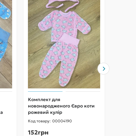
Комплект для
Комплек
новонародженого Євро коти
новонар
ка
рожевий кулір
собачки
00004190
152грн
152гр