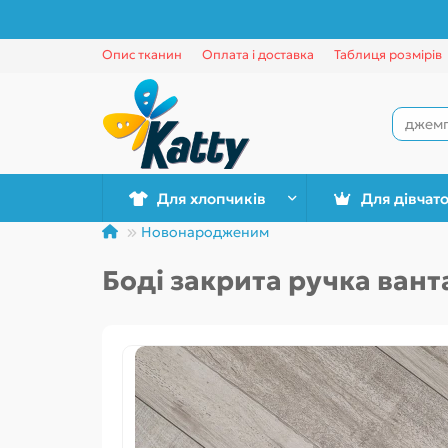
Опис тканин
Оплата і доставка
Таблиця розмірів
Для хлопчиків
Для дівчат
Новонародженим
Боді закрита ручка вант