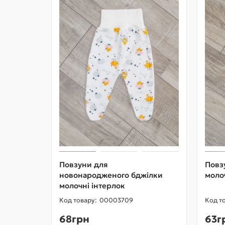
Повзуни для
Повз
новонародженого бджілки
моло
молочні інтерлок
00003709
68грн
63г