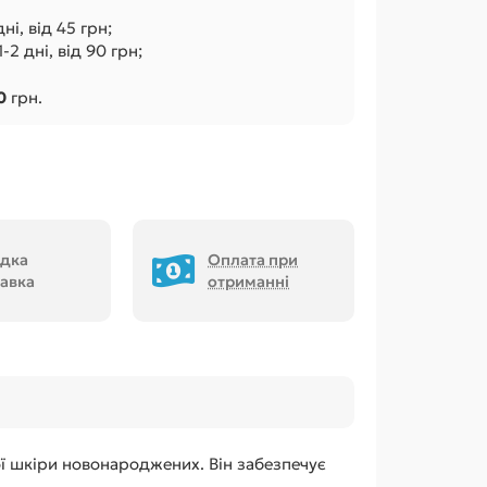
ні, від 45 грн;
2 дні, від 90 грн;
0
грн.
дка
Оплата при
авка
отриманні
ої шкіри новонароджених. Він забезпечує