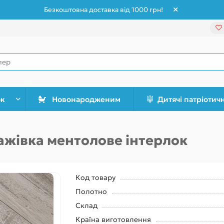
Безкоштовна доставка від 1000 грн!
ок
Новонародженим
Дитячі патріотич
ажівка ментолове інтерлок
Код товару
Полотно
Склад
Країна виготовлення