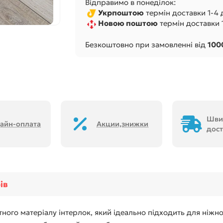
Відправимо в понеділок:
Укрпоштою
термін доставки 1-4 д
Новою поштою
термін доставки 1-
Безкоштовно при замовленні від
100
Шви
айн-оплата
Акции,знижки
дост
ів
тного матеріалу інтерлок, який ідеально підходить для ніжн