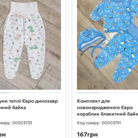
уни теплі Євро динозавр
Комплект для
чний байка
новонародженого Євро
кораблик блакитний бай
00003733
00003791
рн
167грн