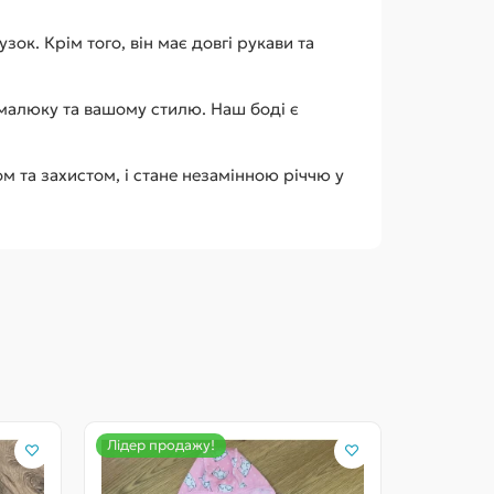
ок. Крім того, він має довгі рукави та
 малюку та вашому стилю. Наш боді є
та захистом, і стане незамінною річчю у
Лідер продажу!
Лідер пр