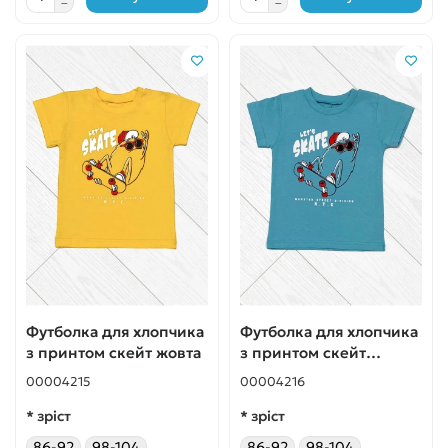
Футболка для хлопчика
Футболка для хлопчика
з принтом скейт жовта
з принтом скейт
бірюзова
00004215
00004216
* зріст
* зріст
86-92
98-104
86-92
98-104