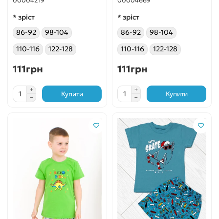
00004219
00004669
* зріст
* зріст
86-92
98-104
86-92
98-104
110-116
122-128
110-116
122-128
111грн
111грн
Купити
Купити