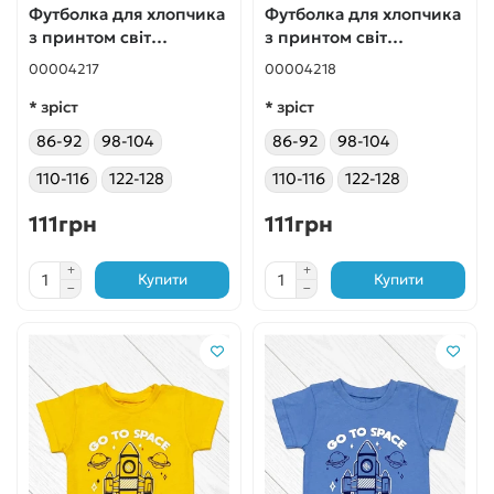
Футболка для хлопчика
Футболка для хлопчика
з принтом світ
з принтом світ
динозаврів хакі
динозаврів бежева
00004217
00004218
* зріст
* зріст
86-92
98-104
86-92
98-104
110-116
122-128
110-116
122-128
111грн
111грн
Купити
Купити