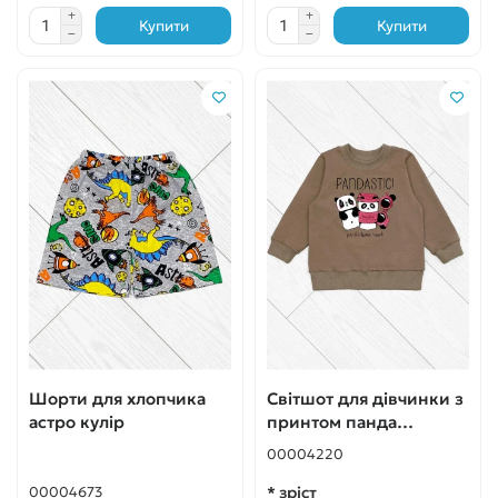
Купити
Купити
Шорти для хлопчика
Світшот для дівчинки з
астро кулір
принтом панда
бежевий
00004220
* зріст
00004673