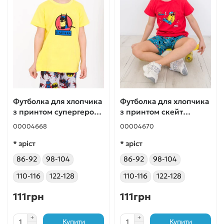
Футболка для хлопчика
Футболка для хлопчика
з принтом супергерой
з принтом скейт
лимонна
червона
00004668
00004670
* зріст
* зріст
86-92
98-104
86-92
98-104
110-116
122-128
110-116
122-128
111грн
111грн
Купити
Купити