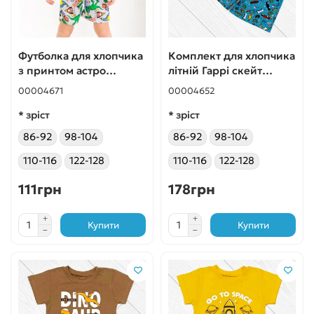
Футболка для хлопчика
Комплект для хлопчика
з принтом астро
літній Гаррі скейт
салатова
бірюзовий
00004671
00004652
* зріст
* зріст
86-92
98-104
86-92
98-104
110-116
122-128
110-116
122-128
111грн
178грн
Купити
Купити