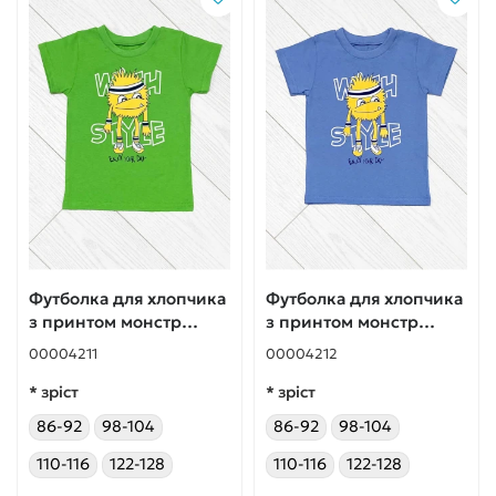
Футболка для хлопчика
Футболка для хлопчика
з принтом монстр
з принтом монстр
салатова
блакитна
00004211
00004212
* зріст
* зріст
86-92
98-104
86-92
98-104
110-116
122-128
110-116
122-128