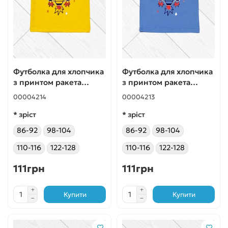
Футболка для хлопчика
Футболка для хлопчика
з принтом ракета
з принтом ракета
жовта
блакитна
00004214
00004213
* зріст
* зріст
86-92
98-104
86-92
98-104
110-116
122-128
110-116
122-128
111грн
111грн
Купити
Купити