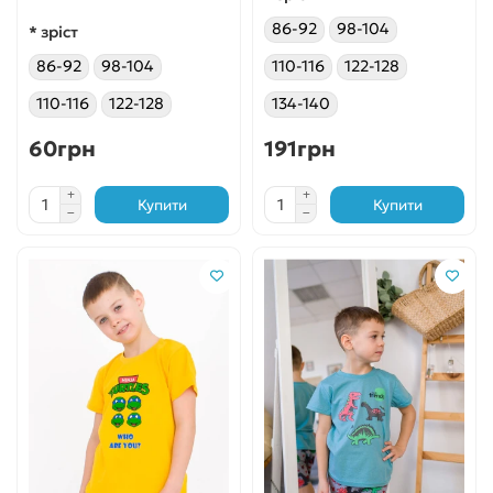
86-92
98-104
* зріст
86-92
98-104
110-116
122-128
110-116
122-128
134-140
60грн
191грн
Купити
Купити