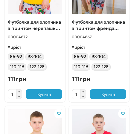
Футболка для хлопчика
Футболка для хлопчика
з принтом черепашки
з принтом френдз
жовта
бірюзова
00004672
00004667
* зріст
* зріст
86-92
98-104
86-92
98-104
110-116
122-128
110-116
122-128
111грн
111грн
Купити
Купити