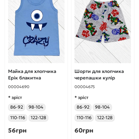
Майка для хлопчика
Шорти для хлопчика
Ерік блакитна
черепашки кулір
00004690
00004675
* зріст
* зріст
86-92
98-104
86-92
98-104
110-116
122-128
110-116
122-128
56грн
60грн