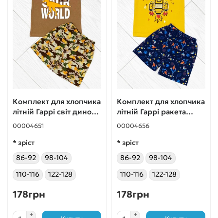
Комплект для хлопчика
Комплект для хлопчика
літній Гаррі світ дино
літній Гаррі ракета
бежевий
жовтий
00004651
00004656
* зріст
* зріст
86-92
98-104
86-92
98-104
110-116
122-128
110-116
122-128
178грн
178грн